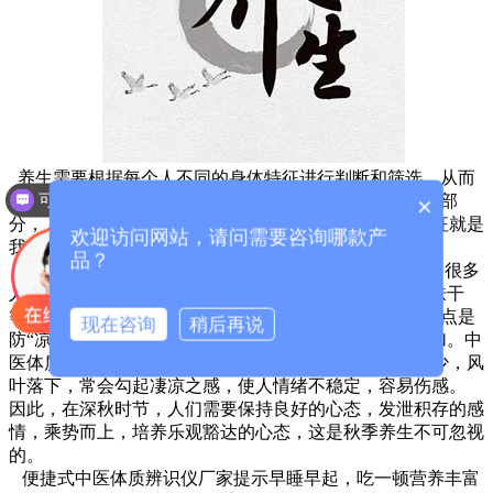
养生需要根据每个人不同的身体特征进行判断和筛选，从而
可以介绍下你们的产品么？
有明确的目的，正确调理。
作为不断变化的自然界的一部
×
分，人有自己的特点和差异。根据中医的说法，这一特征就是
欢迎访问网站，请问需要咨询哪款产
我们所说的体质。
品？
寒露过后，雨水少，天气干燥，白天炎热，夜晚凉爽。 很多
人会出现中医上越“凉燥”的症状，即喉咙干、鼻干、皮肤干
等。 苏教授表示，寒露养生不同于秋分。 寒露养生的要点是
现在咨询
稍后再说
防“凉燥”，从养阴防燥、润肺益胃。秋天忧郁症明显增加。中
医体质辨识仪系统厂家由于晚秋气候逐渐寒冷，阳光减少，风
叶落下，常会勾起凄凉之感，使人情绪不稳定，容易伤感。
因此，在深秋时节，人们需要保持良好的心态，发泄积存的感
情，乘势而上，培养乐观豁达的心态，这是秋季养生不可忽视
的。
便捷式中医体质辨识仪厂家提示早睡早起，吃一顿营养丰富