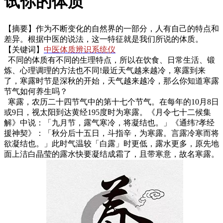
试你的体质
【摘要】作为不断变化的自然界的一部分，人有自己的特点和
差异。根据中医的说法，这一特征就是我们所说的体质。
【关键词】
中医体质辨识系统仪
不同的体质有不同的生理特点，所以在饮食、日常生活、锻
炼、心理调理的方法也不同!最近天气越来越冷，寒露到来
了，寒露
时节是深秋的开始，天气越来越冷，那么你知道寒露
节气如何养生吗？
寒露，农历二十四节气中的第十七个节气。在每年的10月8日
或9日，视太阳到达黄经195度时为寒露。《月令七十二候集
解》中说：「九月节，露气寒冷，将凝结也。」《通纬?孝经
援神契》：「秋分后十五日，斗指辛，为寒露。言露冷寒而将
欲凝结也。」此时气温较「白露」时更低，露水更多，原先地
面上洁白晶莹的露水快要凝结成霜了，且带寒意，故名寒露。