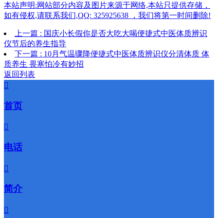
本站声明:网站部分内容及图片来源于网络,本站只提供存储，
如有侵权,请联系我们,QQ: 325925638 ，我们将第一时间删除!
上一篇 : 国庆小长假你是否大吃大喝便捷式中医体质辨识
仪节后的养生指导
下一篇 : 10月气温骤降便捷式中医体质辨识仪分清体质 体
质养生 畏寒怕冷有妙招
返回列表

首页

电话

简介
