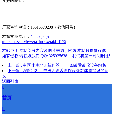
良好的基础。
厂家咨询电话：13616379298（微信同号）
本篇文章网址：
/index.php?
m=home&c=View&a=index&aid=1175
本站声明:网站部分内容及图片来源于网络,本站只提供存储，
如有侵权,请联系我们,QQ: 325925638 ，我们将第一时间删除!
上一篇 : 中医体质辨识新利器 —— 四诊舌诊仪设备解析
下一篇 : 深度剖析：中医四诊舌诊仪设备对体质辨识的意
义
返回列表

首页
