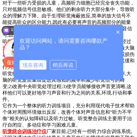
对于一些听力受损的儿童，高频听力细胞已经完全丧失功能，
只对低频信号信息敏感。他们的剩余听力大部分集中，导致听
众的理解力下降。由于生理听觉掩蔽效应,简单的放大信号不
能提高听众的区分能力,因此有必要将声音的高频部分的能量
较低频率区域,也就是说,使用频率改变压缩技术来处理声音信
可以介绍下你们的产品么？
×
号,以改善这些孩子的听觉理解能力。
欢迎访问网站，请问需要咨询哪款产
听觉综合训练(AIT)是一种特殊的音乐疗法，通过听一组经过
品？
过滤和调制的音乐来纠正听觉系统的声音不协调，并刺激大脑
皮层来改善行为和情绪障碍。当儿童的听力天生有缺陷或损伤
时，他们对周围环境的感知扭曲，往往会导致语言发育迟缓和
现在咨询
稍后再说
行为情感障碍。
听觉统合训练治疗仪原则如下:1)通过过滤过于敏感的频率,大
脑的听觉皮层重组促进其感知的频率和减少听觉信号的畸
变;2)改善中央听觉处理过程;3)使学员能够接收声音更清晰,这
样他们可以更好地学习声音和行为之间的关系,环境,行动和事
件。
它作为一个整体的听力训练项目，充分利用现代电子技术帮助
个体对周围环境做出反应，改善个体对声音信息和“听力不平
衡”相关的认知障碍以及听力过敏。听觉整合训练主要用于治
疗自闭症、多动症和学习困难儿童。
听觉统合训练治疗仪
厂家
目前,已经有一些听力综合训练系统,