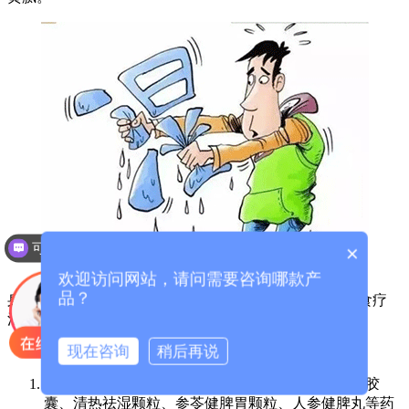
可以介绍下你们的产品么？
×
欢迎访问网站，请问需要咨询哪款产
品？
身体湿气太重排出来的方法有药物疗法、运动疗法、饮食疗
法、拔罐疗法等：
现在咨询
稍后再说
药物疗法。需要在专业医师的指导下服用藿香清胃胶
囊、清热祛湿颗粒、参苓健脾胃颗粒、人参健脾丸等药