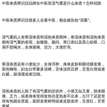
中医体质辨识仪品牌在中医里湿气重是什么体质？怎样祛除
中医体质辨识仪很多人去看中医，都会被告知“湿重”。
湿气重的人有寒湿体质和湿热体质两种，寒湿体质和湿热体质
都有湿气重的表现，如腹胀、腹闷、胃口差以及恶心欲呕，口
渴不想喝水，全身困倦、没力，大便烂等。
寒湿体质还有小便短少，全身浮肿，身体皮肤和眼结膜发黄，
面色晦暗，妇女白带量多清稀，舌体淡而且胖，舌苔白滑或者
白腻，脉濡缓或者沉细。
湿热体质的人除了有湿气重的症状外，小便又短又黄，肢体困
倦、乏力，或者身体觉得发热但是热发不出来，出汗了还是觉
得有热困在里面，面部发黄鲜明或者皮肤发痒，舌质红，舌苔
黄腻。