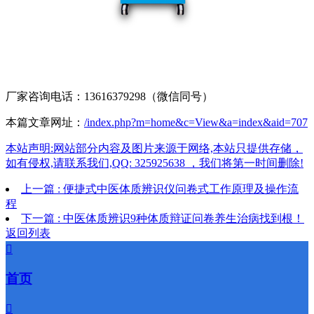
厂家咨询电话：13616379298（微信同号）
本篇文章网址：
/index.php?m=home&c=View&a=index&aid=707
本站声明:网站部分内容及图片来源于网络,本站只提供存储，
如有侵权,请联系我们,QQ: 325925638 ，我们将第一时间删除!
上一篇 : 便捷式中医体质辨识仪问卷式工作原理及操作流
程
下一篇 : 中医体质辨识9种体质辩证问卷养生治病找到根！
返回列表

首页
