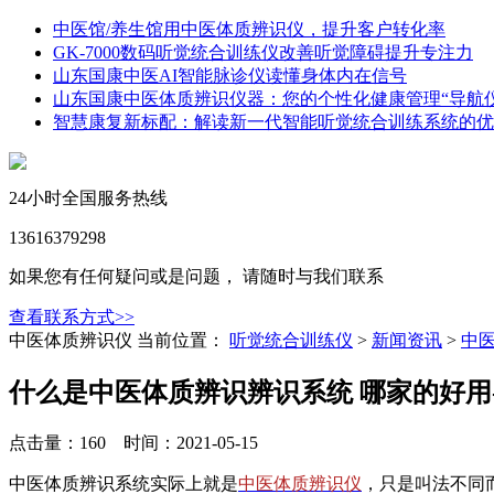
中医馆/养生馆用中医体质辨识仪，提升客户转化率
GK-7000数码听觉统合训练仪改善听觉障碍提升专注力
山东国康中医AI智能脉诊仪读懂身体内在信号
山东国康中医体质辨识仪器：您的个性化健康管理“导航仪
智慧康复新标配：解读新一代智能听觉统合训练系统的优
24小时全国服务热线
13616379298
如果您有任何疑问或是问题， 请随时与我们联系
查看联系方式>>
中医体质辨识仪
当前位置：
听觉统合训练仪
>
新闻资讯
>
中
什么是中医体质辨识辨识系统 哪家的好用-来
点击量：160 时间：2021-05-15
中医体质辨识系统实际上就是
中医体质辨识仪
，只是叫法不同