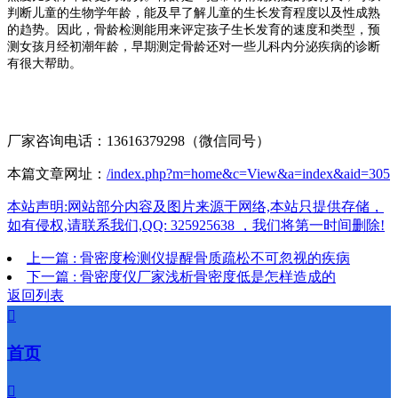
判断儿童的生物学年龄，能及早了解儿童的生长发育程度以及性成熟
的趋势。因此，骨龄检测能用来评定孩子生长发育的速度和类型，预
测女孩月经初潮年龄，早期测定骨龄还对一些儿科内分泌疾病的诊断
有很大帮助。
厂家咨询电话：13616379298（微信同号）
本篇文章网址：
/index.php?m=home&c=View&a=index&aid=305
本站声明:网站部分内容及图片来源于网络,本站只提供存储，
如有侵权,请联系我们,QQ: 325925638 ，我们将第一时间删除!
上一篇 : 骨密度检测仪提醒骨质疏松不可忽视的疾病
下一篇 : 骨密度仪厂家浅析骨密度低是怎样造成的
返回列表

首页
