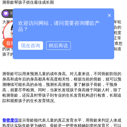
测骨龄帮孩子抓住最佳成长期
可以介绍下你们的产品么？
×
大家都知道，通过年轮可以知道树木的年龄，而骨龄就像树木的年轮
欢迎访问网站，请问需要咨询哪款产
一样，可以用人体不同骨骼的骨化中心出现时间及骨骺与骨干愈合的
品？
时间来表示骨骼的实际年龄，即骨龄，它是用小儿骨骼实际发育程度
与标准发育程度进行比较，所求得的一个实际发育年龄。比如说正常
情况下1∼9岁腕部骨化中心数目约为小儿的年龄加1，如果通过检查您
现在咨询
稍后再说
的孩子骨化中心的数量4，那您的孩子骨龄就是5岁，以此类推就知道
孩子的实际骨骼年龄。
测骨龄可以用来预测儿童的成年身高。对儿童来说，不同骨龄阶段的
身高和成年后的身高都具有高度相关性，根据当前的骨龄，就可以预
测继续可能长高的余地，预测长高潜能。要了解孩子骨龄，干预身
高，就要尽早检测。同时，当家长发现孩子身高矮于同龄人时，除了
检测骨龄，还应及时带孩子到专业的生长发育机构进行检查，长期追
踪和观察孩子的生长发育情况。
骨密度仪
提示骨龄能代表儿童的真正发育水平，用骨龄来判定人体成
熟度比实际年龄更为确切。骨龄是一把带有精确刻度的发育尺，可以