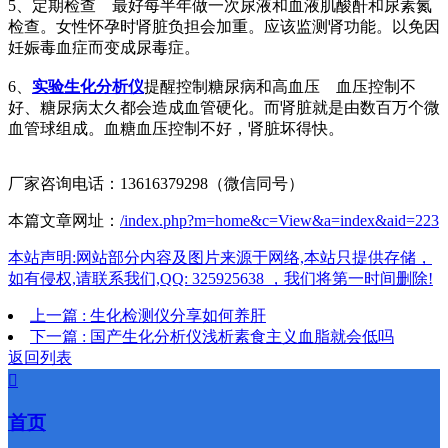
5、定期检查 最好每半年做一次尿液和血液肌酸酐和尿素氮
检查。女性怀孕时肾脏负担会加重。应该监测肾功能。以免因
妊娠毒血症而变成尿毒症。
6、
实验生化分析仪
提醒控制糖尿病和高血压 血压控制不
好、糖尿病太久都会造成血管硬化。而肾脏就是由数百万个微
血管球组成。血糖血压控制不好，肾脏坏得快。
厂家咨询电话：13616379298（微信同号）
本篇文章网址：
/index.php?m=home&c=View&a=index&aid=223
本站声明:网站部分内容及图片来源于网络,本站只提供存储，
如有侵权,请联系我们,QQ: 325925638 ，我们将第一时间删除!
上一篇 : 生化检测仪分享如何养肝
下一篇 : 国产生化分析仪浅析素食主义血脂就会低吗
返回列表

首页