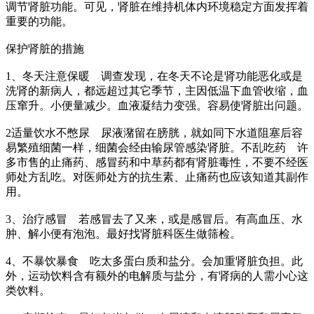
调节肾脏功能。可见，肾脏在维持机体内环境稳定方面发挥着
重要的功能。
保护肾脏的措施
1、冬天注意保暖 调查发现，在冬天不论是肾功能恶化或是
洗肾的新病人，都远超过其它季节，主因低温下血管收缩，血
压窜升。小便量减少。血液凝结力变强。容易使肾脏出问题。
2适量饮水不憋尿 尿液潴留在膀胱，就如同下水道阻塞后容
易繁殖细菌一样，细菌会经由输尿管感染肾脏。不乱吃药 许
多市售的止痛药、感冒药和中草药都有肾脏毒性，不要不经医
师处方乱吃。对医师处方的抗生素、止痛药也应该知道其副作
用。
3、治疗感冒 若感冒去了又来，或是感冒后。有高血压、水
肿、解小便有泡泡。最好找肾脏科医生做筛检。
4、不暴饮暴食 吃太多蛋白质和盐分。会加重肾脏负担。此
外，运动饮料含有额外的电解质与盐分，有肾病的人需小心这
类饮料。