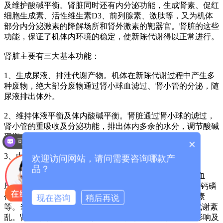
及维护酸碱平衡。肾脏同时还有内分泌功能，生成肾素、促红
细胞生成素、活性维生素D3、前列腺素、激肽等，又为机体
部分内分泌激素的降解场所和肾外激素的靶器官。肾脏的这些
功能，保证了机体内环境的稳定，使新陈代谢得以正常进行。
肾脏主要有三大基本功能：
1、生成尿液、排泄代谢产物。机体在新陈代谢过程中产生多
种废物，绝大部分废物通过肾小球血滤过、肾小管的分泌，随
尿液排出体外。
2、维持体液平衡及体内酸碱平衡。肾脏通过肾小球的滤过，
肾小管的重吸收及分泌功能，排出体内多余的水分，调节酸碱
平衡，维持内环境的稳定。
可以介绍下你们的产品么？
×
3、内分泌功能。
欢迎访问网站，请问需要咨询哪款产
品？
分泌肾素、前列腺素、激肽。通过前列腺素系统来调节血
压。促红细胞生成素。刺激骨髓造血。活性VitD3 。调节钙磷
代谢。 许多内分泌激素降解场所——如胰岛素、胃肠激素
现在咨询
稍后再说
等。当肾功能不全时这些激素T1/2明显延长，从而引起代谢紊
乱。肾外激素的靶器官。如甲状旁腺素、降钙素等。可影响及