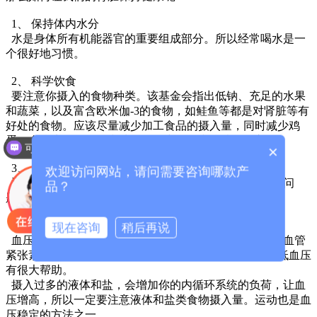
1、 保持体内水分
水是身体所有机能器官的重要组成部分。所以经常喝水是一
个很好地习惯。
2、 科学饮食
要注意你摄入的食物种类。该基金会指出低钠、充足的水果
和蔬菜，以及富含欧米伽-3的食物，如鲑鱼等都是对肾脏等有
好处的食物。应该尽量减少加工食品的摄入量，同时减少鸡
蛋、全脂牛奶、奶酪和油炸食品中的饱和脂肪的摄入量。
可以介绍下你们的产品么？
×
3、 合理锻炼
欢迎访问网站，请问需要咨询哪款产
通过锻炼可以提高肾脏功能。如果你已经有肾脏方面的问
品？
题，锻炼仍然可以帮你改善你的健康状况。
4、 注意血压
现在咨询
稍后再说
血压与肾脏健康息息相关。对于有肾脏疾病的人来说，血管
紧张素转换酶抑制剂或者血管紧张素受体阻滞剂对于降低血压
有很大帮助。
摄入过多的液体和盐，会增加你的内循环系统的负荷，让血
压增高，所以一定要注意液体和盐类食物摄入量。运动也是血
压稳定的方法之一。