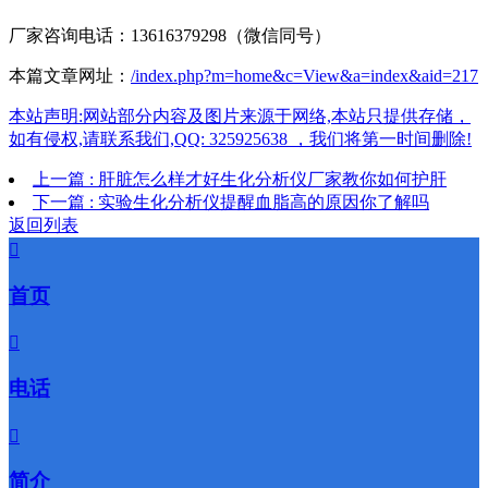
厂家咨询电话：13616379298（微信同号）
本篇文章网址：
/index.php?m=home&c=View&a=index&aid=217
本站声明:网站部分内容及图片来源于网络,本站只提供存储，
如有侵权,请联系我们,QQ: 325925638 ，我们将第一时间删除!
上一篇 : 肝脏怎么样才好生化分析仪厂家教你如何护肝
下一篇 : 实验生化分析仪提醒血脂高的原因你了解吗
返回列表

首页

电话

简介