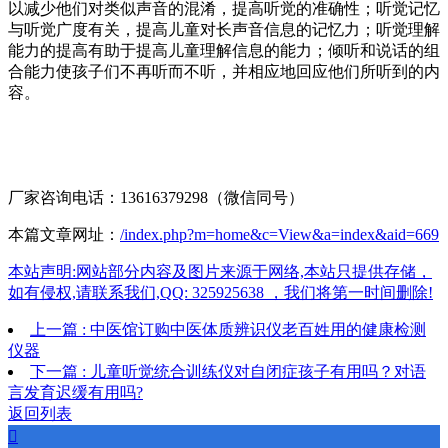
以减少他们对类似声音的混淆，提高听觉的准确性；听觉记忆
与听觉广度有关，提高儿童对长声音信息的记忆力；听觉理解
能力的提高有助于提高儿童理解信息的能力；倾听和说话的组
合能力使孩子们不再听而不听，并相应地回应他们所听到的内
容。
厂家咨询电话：13616379298（微信同号）
本篇文章网址：
/index.php?m=home&c=View&a=index&aid=669
本站声明:网站部分内容及图片来源于网络,本站只提供存储，
如有侵权,请联系我们,QQ: 325925638 ，我们将第一时间删除!
上一篇 : 中医馆订购中医体质辨识仪老百姓用的健康检测
仪器
下一篇 : 儿童听觉统合训练仪对自闭症孩子有用吗？对语
言发育迟缓有用吗?
返回列表
