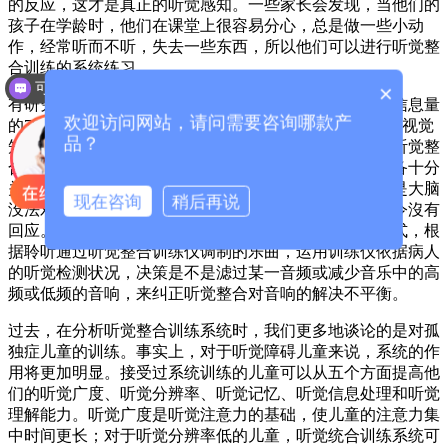
的反应，这才是真正的听觉感知。一些家长会发现，当他们的
孩子在学龄时，他们在课堂上很容易分心，总是做一些小动
作，经常听而不听，失去一些东西，所以他们可以进行听觉整
合训练的系统练习。
可以介绍下你们的产品么？
×
有研究表明，中学课堂教学来源于听觉频道的信息占总信息量
欢迎访问网站，请问需要咨询哪款产
的70%上下，小学生听觉占50%，因此听觉知识是仅次于视觉
品？
知识的另一个获得知识的关键频道。感觉整合能力中，听觉整
合知识是关键的一部分，对小孩学习能力的发展趋势具备十分
关键的功效，听觉整合能力出现异常并不是听不到，只是大脑
现在咨询
稍后再说
没法对听到的声音作出解决，因此小孩也就对听到的指令沒有
回应。听觉整合训练系统归属于一种独特的音乐治疗方式，根
据聆听通过听觉整合训练仪调制的乐曲，运用训练仪依据病人
的听觉检测状况，决策是不是滤过某一音频或减少音乐中的高
频或低频的音响，来纠正听觉整合对音响的解决不平衡。
过去，在分析听觉整合训练系统时，我们更多地谈论的是对孤
独症儿童的训练。事实上，对于听觉障碍儿童来说，系统的作
用将更加明显。接受过系统训练的儿童可以从五个方面提高他
们的听觉广度、听觉分辨率、听觉记忆、听觉信息处理和听觉
理解能力。听觉广度是听觉注意力的基础，使儿童的注意力集
中时间更长；对于听觉分辨率低的儿童，听觉统合训练系统可