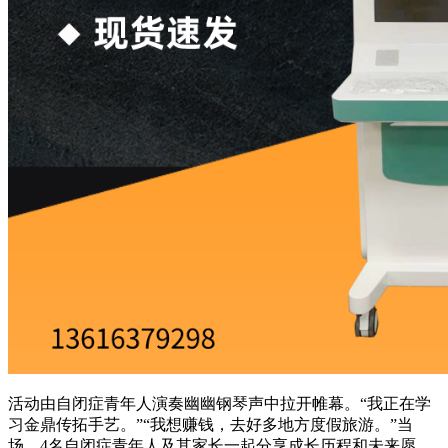
活动由自闭症青年人演奏幽幽钢琴声中拉开帷幕。“我正在学
习金鼎传拓手艺。”“我想赚钱，去好多地方度假旅游。”当
场，4名自闭症青年人及其家长一起分享成长历程和未来愿