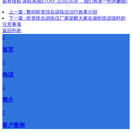
如有侵权,请联系我们,QQ: 325925638 ，我们将第一时间删除!
上一篇 : 数码听觉综合训练仪治疗效果介绍
下一篇 : 听觉统合训练仪厂家提醒大家在做听统训练时的
注意事项
返回列表

首页

电话

简介

客户案例