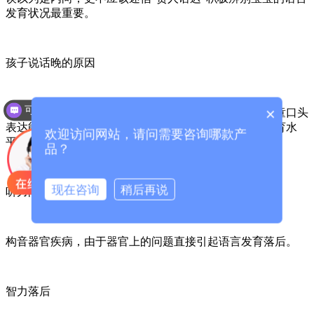
发育状况最重要。
孩子说话晚的原因
可以介绍下你们的产品么？
×
说话晚学名是语言发育迟缓，是指由各种原因引起的儿童口头
表达能力或语言理解能力明显落后于同龄儿童的正常发育水
欢迎访问网站，请问需要咨询哪款产
平，语言发育迟缓的原因分为以下几类：
品？
现在咨询
稍后再说
听力问题听不清别人讲话。
构音器官疾病，由于器官上的问题直接引起语言发育落后。
智力落后