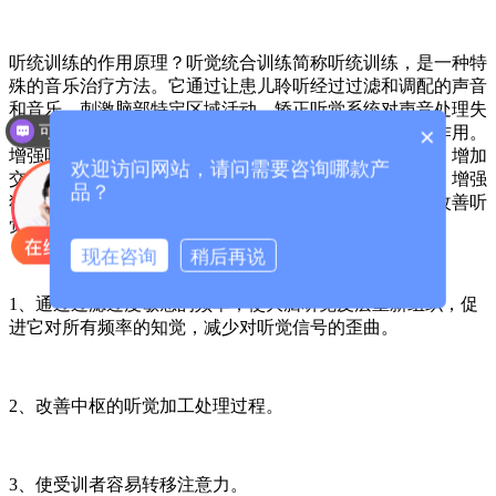
听统训练的作用原理？听觉统合训练简称听统训练，是一种特
殊的音乐治疗方法。它通过让患儿聆听经过过滤和调配的声音
和音乐，刺激脑部特定区域活动，矫正听觉系统对声音处理失
可以介绍下你们的产品么？
×
调的现象，从而改善异常行为和情绪。听觉统合训练的作用。
增强听觉刺激、增强语言理解能力、增加语言的完整度、增加
欢迎访问网站，请问需要咨询哪款产
交流意愿、增强日常记忆、增强计算能力、增强专注力、增强
品？
独立生活能力、减少刻板行为、减少冲动不安的情绪、改善听
觉敏感现象。听觉统合训练的原理。
现在咨询
稍后再说
1、通过过滤过度敏感的频率，使大脑听觉皮层重新组织，促
进它对所有频率的知觉，减少对听觉信号的歪曲。
2、改善中枢的听觉加工处理过程。
3、使受训者容易转移注意力。