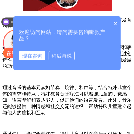
听觉综合训练仪
是一种利用音乐疗法来改善特殊儿童语言发育
可以介绍下你们的产品么？
×
的特殊设备。
欢迎访问网站，请问需要咨询哪款产
品？
这种设备通过刺激儿童的听觉系统，帮助他们更好地理解和表
达语言。音乐疗法在特殊教育领域已经被广泛应用，它通过创
现在咨询
稍后再说
造性、愉悦的音乐环境，为儿童提供了一个积极的学习和发展
的动力。
通过音乐的基本元素如节奏、旋律、和声等，结合特殊儿童个
体的需求和特点，特殊教育音乐疗法可以增强儿童的听觉感
知、语言理解和表达能力，促进他们的语言发育。此外，音乐
还能够提供一种情感和社交交流的途径，帮助特殊儿童建立起
与他人的连接和互动。
通过使用听觉综合训练仪，特殊儿童可以在音乐的引导下，积