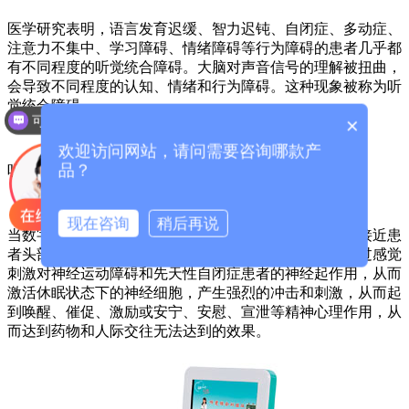
医学研究表明，语言发育迟缓、智力迟钝、自闭症、多动症、
注意力不集中、学习障碍、情绪障碍等行为障碍的患者几乎都
有不同程度的听觉统合障碍。大脑对声音信号的理解被扭曲，
会导致不同程度的认知、情绪和行为障碍。这种现象被称为听
觉统合障碍。
可以介绍下你们的产品么？
×
欢迎访问网站，请问需要咨询哪款产
品？
听觉统合训练有助于儿童逐渐摆脱心理行为障碍。
现在咨询
稍后再说
当数字听觉软件产生诱导信号的高保真立体耳机舒适地接近患
者头部的音色，旋律和节奏变化融为一体时，其声波通过感觉
刺激对神经运动障碍和先天性自闭症患者的神经起作用，从而
激活休眠状态下的神经细胞，产生强烈的冲击和刺激，从而起
到唤醒、催促、激励或安宁、安慰、宣泄等精神心理作用，从
而达到药物和人际交往无法达到的效果。