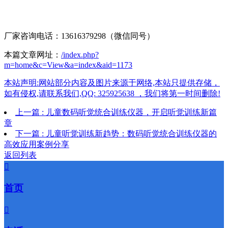
厂家咨询电话：13616379298（微信同号）
本篇文章网址：
/index.php?
m=home&c=View&a=index&aid=1173
本站声明:网站部分内容及图片来源于网络,本站只提供存储，
如有侵权,请联系我们,QQ: 325925638 ，我们将第一时间删除!
上一篇 : 儿童数码听觉统合训练仪器，开启听觉训练新篇
章
下一篇 : 儿童听觉训练新趋势：数码听觉统合训练仪器的
高效应用案例分享
返回列表

首页
