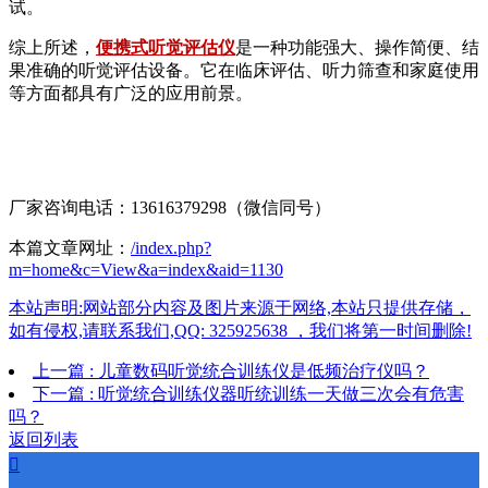
试。
综上所述，
便携式听觉评估仪
是一种功能强大、操作简便、结
果准确的听觉评估设备。它在临床评估、听力筛查和家庭使用
等方面都具有广泛的应用前景。
厂家咨询电话：13616379298（微信同号）
本篇文章网址：
/index.php?
m=home&c=View&a=index&aid=1130
本站声明:网站部分内容及图片来源于网络,本站只提供存储，
如有侵权,请联系我们,QQ: 325925638 ，我们将第一时间删除!
上一篇 : 儿童数码听觉统合训练仪是低频治疗仪吗？
下一篇 : 听觉统合训练仪器听统训练一天做三次会有危害
吗？
返回列表
