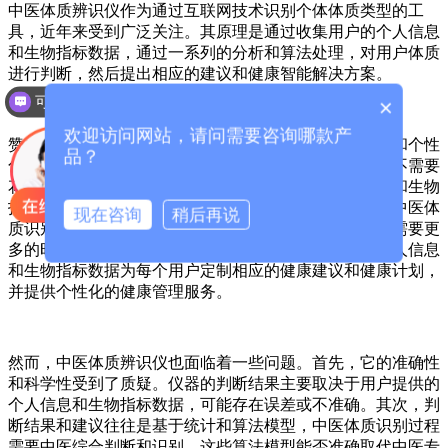
中医体质辨识仪作为通过互联网技术识别个体体质类型的工
具，近年来受到广泛关注。其原理是通过收集用户的个人信息
和生物指标数据，通过一系列的分析和算法处理，对用户体质
进行判断，然后提出相应的建议和健康智能解决方案。
可以介绍下你们的产品么？
×
欢迎访问网站，请问需要咨询哪款产
赞成者认为，中医体质识别仪的主要优点在于其方便性和个性
品？
化。与传统的中医体质识别方法相比，使用体质识别仪不需要
花费大量的时间和精力，只需输入一些基本的个人信息和生物
指标数据，即可快速获得相应的体质判断结果。传统的中医体
现在咨询
稍后再说
质识别方法需要通过中医面对面的咨询和询问，这往往需要更
多的时间和精力。此外，体质辨识仪可以根据用户的个人信息
和生物指标数据为每个用户定制相应的健康建议和健康计划，
并提供个性化的健康管理服务。
然而，中医体质辨识仪也面临着一些问题。首先，它的准确性
和科学性受到了质疑。仪器的判断结果主要取决于用户提供的
个人信息和生物指标数据，可能存在误差或不准确。其次，判
断结果和建议往往是基于统计和算法模型，中医体质识别过程
需要中医综合判断和识别，这些算法模型能否准确取代中医专