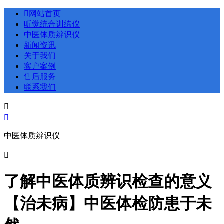

网站首页
听觉统合训练仪
中医体质辨识仪
新闻资讯
关于我们
客户案例
售后服务
联系我们


中医体质辨识仪

了解中医体质辨识检查的意义
【治未病】中医体检防患于未