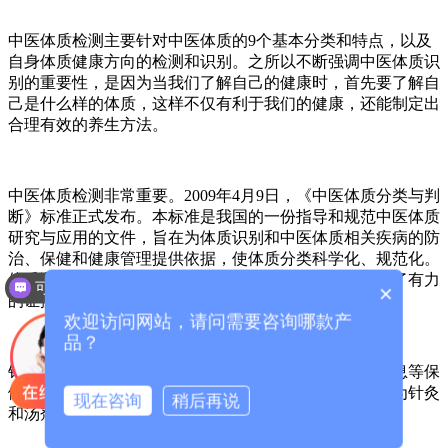
中医体质检测主要针对中医体质的9个基本分类和特点，以及
自身体质健康方向的检测和识别。之所以不断强调中医体质识
别的重要性，是因为当我们了解自己的健康时，首先要了解自
己是什么样的体质，这样不仅有利于我们的健康，还能制定出
合理有效的养生方法。
中医体质检测非常重要。2009年4月9日，《中医体质分类与判
断》标准正式发布。本标准是我国的一份指导和规范中医体质
研究与应用的文件，旨在为体质识别和中医体质相关疾病的防
治、保健和健康管理提供依据，使体质分类科学化、规范化。
体质测试的诞生为我们日常识别健康知识的真实性提供了有力
可以介绍下你们的产品么？
×
的证据。
欢迎访问网站，请问需要咨询哪款产
品？
针对不同体质，中医调理会制定不同的饮食、运动、作息等保
健方案；亚健康和慢性病患者更有必要识别中医体质，为针灸
现在咨询
稍后再说
和汤剂治疗打下坚实的基础。