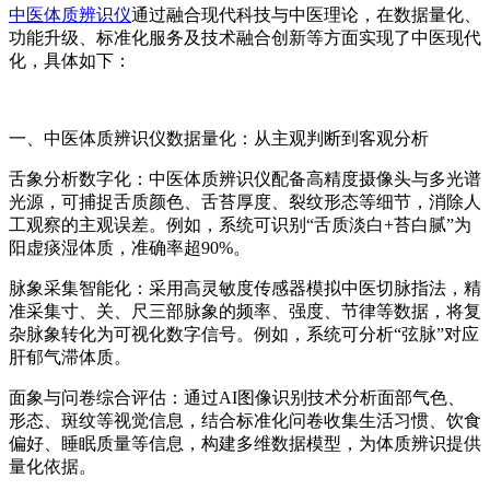
中医体质辨识仪
通过融合现代科技与中医理论，在数据量化、
功能升级、标准化服务及技术融合创新等方面实现了中医现代
化，具体如下：
一、
中医体质辨识仪
数据量化：从主观判断到客观分析
舌象分析数字化：中医体质辨识仪配备高精度摄像头与多光谱
光源，可捕捉舌质颜色、舌苔厚度、裂纹形态等细节，消除人
工观察的主观误差。例如，系统可识别“舌质淡白+苔白腻”为
阳虚痰湿体质，准确率超90%。
脉象采集智能化：采用高灵敏度传感器模拟中医切脉指法，精
准采集寸、关、尺三部脉象的频率、强度、节律等数据，将复
杂脉象转化为可视化数字信号。例如，系统可分析“弦脉”对应
肝郁气滞体质。
面象与问卷综合评估：通过AI图像识别技术分析面部气色、
形态、斑纹等视觉信息，结合标准化问卷收集生活习惯、饮食
偏好、睡眠质量等信息，构建多维数据模型，为体质辨识提供
量化依据。