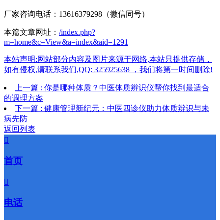
厂家咨询电话：13616379298（微信同号）
本篇文章网址：
/index.php?
m=home&c=View&a=index&aid=1291
本站声明:网站部分内容及图片来源于网络,本站只提供存储，
如有侵权,请联系我们,QQ: 325925638 ，我们将第一时间删除!
上一篇 : 你是哪种体质？中医体质辨识仪帮你找到最适合
的调理方案
下一篇 : 健康管理新纪元：中医四诊仪助力体质辨识与未
病先防
返回列表

首页

电话