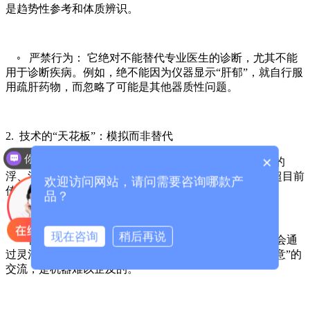
是趋势性参考和体质辨识。
◦ 严禁行为： 它绝对不能替代专业医生的诊断，尤其不能
用于诊断疾病。例如，绝不能因为仪器显示“肝郁”，就自行服
用疏肝药物，而忽略了可能是其他器质性问题。
2. 技术的“天花板”：模拟而非替代
你们是怎么收费的呢？
×
◦ 脉诊的复杂性： 老中医的“三指切脉”体察的是脉象的
浮、沉、迟、数、滑、涩等几十种综合信息，其精妙远超目前
欢迎访问网站，请问需要咨询哪款产
传感器能捕捉的几种波形参数。
品？
现在咨询
稍后再说
◦ 问诊的深度： 机器的问卷是固定的，而优秀的中医会通
过灵活的追问，捕捉到关键但隐秘的信息。这种“神”与“意”的
交流，是机器难以企及的。