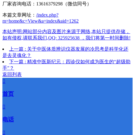
厂家咨询电话：13616379298（微信同号）
本篇文章网址：
/index.php?
m=home&c=View&a=index&aid=1262
本站声明:网站部分内容及图片来源于网络,本站只提供存储，
如有侵权,请联系我们,QQ: 325925638 ，我们将第一时间删除!
上一篇 : 关于中医体质辨识仪器发展的冷思考是科学化还
是去灵魂化？
下一篇 : 精准中医新纪元：四诊仪如何成为医生的“超级助
手”？
返回列表

首页

电话
