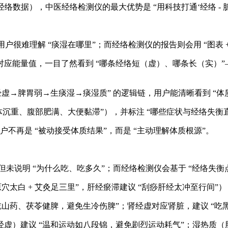
数据），中医经络检测仪的最大优势是 “用科技打通‘经络 - 脏腑
很难理解 “痰湿在哪里”；而经络检测仪的报告则会用 “图表 +
长度对应能量值，一目了然看到 “哪条经络短（虚）、哪条长（实
 “脾经虚→脾胃弱→生痰湿→痰湿质” 的逻辑链，用户能清晰看到 
体沉重、腹部肥满、大便黏滞”），并标注 “哪些症状与经络失衡直
用户不再是 “被动接受体质结果”，而是 “主动理解体质根源”。
但未说明 “为什么吃、吃多久”；而经络检测仪会基于 “经络失衡点
太白 + 艾灸足三里”，肝经瘀滞建议 “刮痧肝经太冲至行间”）
吃山药、茯苓健脾，避免生冷伤脾”；肾经虚对应肾脏，建议 “吃
虚）建议 “温和运动如八段锦，避免剧烈运动耗气”；湿热质（肝