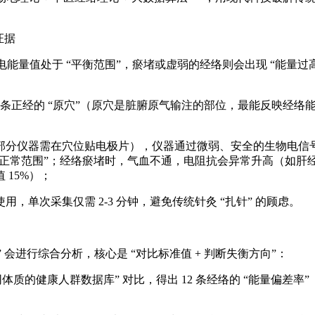
证据
能量值处于 “平衡范围”，瘀堵或虚弱的经络则会出现 “能量过
条正经的 “原穴”（原穴是脏腑原气输注的部位，最能反映经络能量状
分仪器需在穴位贴电极片），仪器通过微弱、安全的生物电信号（
“正常范围”；经络瘀堵时，气血不通，电阻抗会异常升高（如肝
15%）；
单次采集仅需 2-3 分钟，避免传统针灸 “扎针” 的顾虑。
 会进行综合分析，核心是 “对比标准值 + 判断失衡方向”：
质的健康人群数据库” 对比，得出 12 条经络的 “能量偏差率”