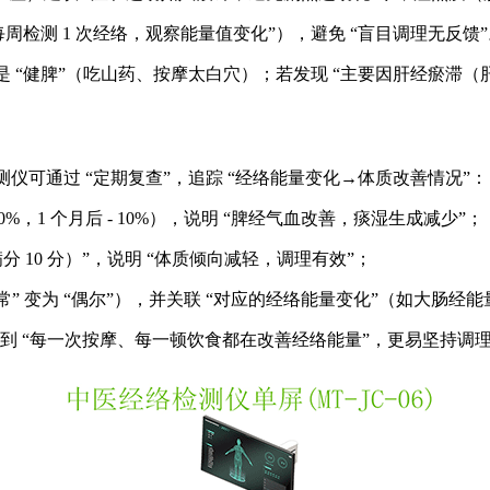
每周检测 1 次经络，观察能量值变化”），避免 “盲目调理无反馈
 “健脾”（吃山药、按摩太白穴）；若发现 “主要因肝经瘀滞（
仪可通过 “定期复查”，追踪 “经络能量变化→体质改善情况”：
，1 个月后 - 10%），说明 “脾经气血改善，痰湿生成减少”；
分 10 分）”，说明 “体质倾向减轻，调理有效”；
经常” 变为 “偶尔”），并关联 “对应的经络能量变化”（如大肠
晰看到 “每一次按摩、每一顿饮食都在改善经络能量”，更易坚持调