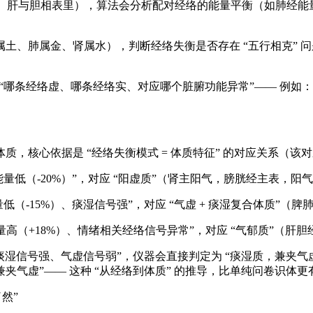
肝与胆相表里），算法会分析配对经络的能量平衡（如肺经能量低 
、肺属金、肾属水），判断经络失衡是否存在 “五行相克” 问题（
 “哪条经络虚、哪条经络实、对应哪个脏腑功能异常”—— 例如：“
质，核心依据是 “经络失衡模式 = 体质特征” 的对应关系（该
能量低（-20%）”，对应 “阳虚质”（肾主阳气，膀胱经主表，阳
低（-15%）、痰湿信号强”，对应 “气虚 + 痰湿复合体质”
量高（+18%）、情绪相关经络信号异常”，对应 “气郁质”（
15%、痰湿信号强、气虚信号弱”，仪器会直接判定为 “痰湿质，兼
虚”—— 这种 “从经络到体质” 的推导，比单纯问卷识体更有
然”