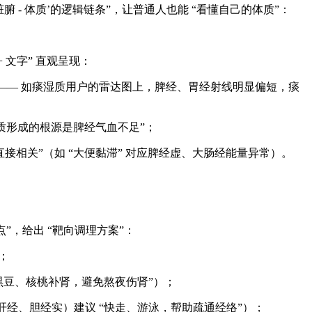
 - 体质’的逻辑链条”，让普通人也能 “看懂自己的体质”：
 文字” 直观呈现：
）”—— 如痰湿质用户的雷达图上，脾经、胃经射线明显偏短，痰
“体质形成的根源是脾经气血不足”；
接相关”（如 “大便黏滞” 对应脾经虚、大肠经能量异常）。
”，给出 “靶向调理方案”：
；
黑豆、核桃补肾，避免熬夜伤肾”）；
经、胆经实）建议 “快走、游泳，帮助疏通经络”）；