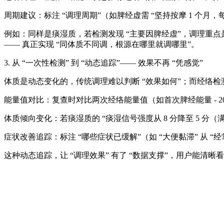
周期建议：标注 “调理周期”（如脾经虚需 “坚持按摩 1 个月，
例如：同样是痰湿质，若检测发现 “主要因脾经虚”，调理重点是
—— 真正实现 “同体质不同调，根源在哪里就调哪里”。
3. 从 “一次性检测” 到 “动态追踪”—— 效果不再 “凭感觉”
体质是动态变化的，传统调理难以判断 “效果如何”；而经络检测
能量值对比：复查时对比两次经络能量值（如首次脾经能量 - 20%
体质倾向变化：若痰湿质的 “痰湿信号强度从 8 分降至 5 分（满
症状改善追踪：标注 “哪些症状已缓解”（如 “大便黏滞” 从 “
这种动态追踪，让 “调理效果” 有了 “数据支撑”，用户能清