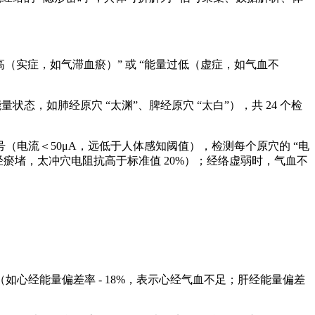
高（实症，如气滞血瘀）” 或 “能量过低（虚症，如气血不
态，如肺经原穴 “太渊”、脾经原穴 “太白”），共 24 个检
电流＜50μA，远低于人体感知阈值），检测每个原穴的 “电
经瘀堵，太冲穴电阻抗高于标准值 20%）；经络虚弱时，气血不
（如心经能量偏差率 - 18%，表示心经气血不足；肝经能量偏差