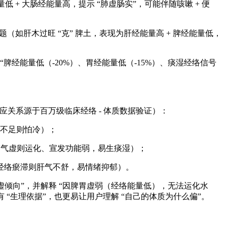
+ 大肠经能量高，提示 “肺虚肠实”，可能伴随咳嗽 + 便
如肝木过旺 “克” 脾土，表现为肝经能量高 + 脾经能量低，
脾经能量低（-20%）、胃经能量低（-15%）、痰湿经络信号
对应关系源于百万级临床经络 - 体质数据验证）：
气不足则怕冷）；
（脾肺气虚则运化、宣发功能弱，易生痰湿）；
肝胆经络瘀滞则肝气不舒，易情绪抑郁）。
夹气虚倾向”，并解释 “因脾胃虚弱（经络能量低），无法运化水
 “生理依据”，也更易让用户理解 “自己的体质为什么偏”。