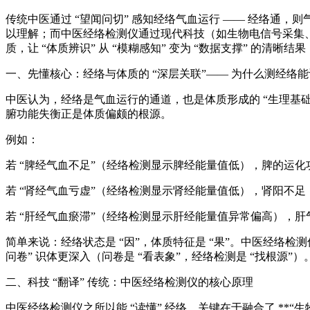
传统中医通过 “望闻问切” 感知经络气血运行 —— 经络通，
以理解；而中医经络检测仪通过现代科技（如生物电信号采集、大
质，让 “体质辨识” 从 “模糊感知” 变为 “数据支撑” 的清晰
一、先懂核心：经络与体质的 “深层关联”—— 为什么测经络
中医认为，经络是气血运行的通道，也是体质形成的 “生理基础
腑功能失衡正是体质偏颇的根源。
例如：
若 “脾经气血不足”（经络检测显示脾经能量值低），脾的运化
若 “肾经气血亏虚”（经络检测显示肾经能量值低），肾阳不足
若 “肝经气血瘀滞”（经络检测显示肝经能量值异常偏高），肝
简单来说：经络状态是 “因”，体质特征是 “果”。中医经络检
问卷” 识体更深入（问卷是 “看表象”，经络检测是 “找根源”）
二、科技 “翻译” 传统：中医经络检测仪的核心原理
中医经络检测仪之所以能 “读懂” 经络，关键在于融合了 **“生