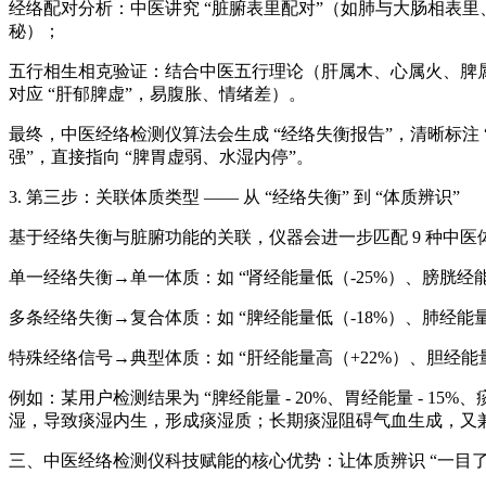
经络配对分析：中医讲究 “脏腑表里配对”（如肺与大肠相表里、
秘）；
五行相生相克验证：结合中医五行理论（肝属木、心属火、脾属土
对应 “肝郁脾虚”，易腹胀、情绪差）。
最终，
中医经络检测仪
算法会生成 “经络失衡报告”，清晰标注
强”，直接指向 “脾胃虚弱、水湿内停”。
3. 第三步：关联体质类型 —— 从 “经络失衡” 到 “体质辨识”
基于经络失衡与脏腑功能的关联，仪器会进一步匹配 9 种中医体
单一经络失衡→单一体质：如 “肾经能量低（-25%）、膀胱经
多条经络失衡→复合体质：如 “脾经能量低（-18%）、肺经能量
特殊经络信号→典型体质：如 “肝经能量高（+22%）、胆经能
例如：某用户检测结果为 “脾经能量 - 20%、胃经能量 - 
湿，导致痰湿内生，形成痰湿质；长期痰湿阻碍气血生成，又兼夹气
三、
中医经络检测仪
科技赋能的核心优势：让体质辨识 “一目了