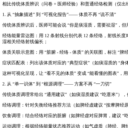
相比传统体质辨识（问卷 + 医师经验）和普通经络检测（仅出经络
1. 从 “抽象描述” 到 “可视化报告”—— 体质不再 “说不清”
传统体质辨识后，医师可能会说 “你是痰湿质，需要祛湿”，但用户
经络能量雷达图：用 12 条射线分别代表 12 条经络，射线
湿相关经络射线偏长；
体质关联示意图：用 “脏腑 - 经络 - 体质” 的关联图，标注
症状匹配表：列出该体质对应的 “典型症状”（如痰湿质的 “身
这种可视化呈现，让 “看不见的体质” 变成 “能看懂的图表”，
2. 从 “单一识体” 到 “根源调理”—— 方案不再 “一刀切”
传统体质调理常给出 “通用建议”（如痰湿质建议 “吃薏米”），
经络调理：针对失衡经络推荐方法（如脾经虚建议 “按摩脾经原穴
饮食调理：结合经络对应的脏腑（如脾经虚对应脾胃，建议 “
运动调理：根据经络能量状态推荐运动（如气虚质（肺经、脾经