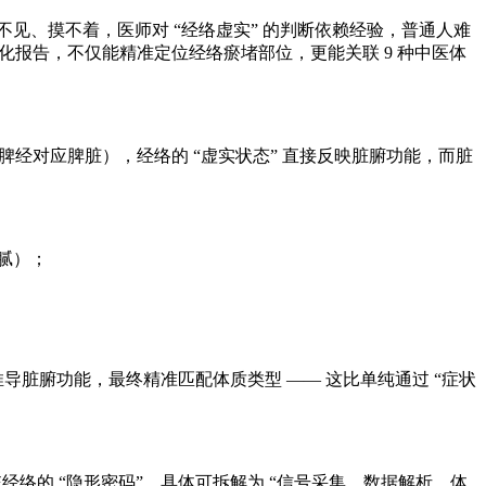
看不见、摸不着，医师对 “经络虚实” 的判断依赖经验，普通人难
化报告，不仅能精准定位经络瘀堵部位，更能关联 9 种中医体
脾经对应脾脏），经络的 “虚实状态” 直接反映脏腑功能，而脏
腻）；
推导脏腑功能，最终精准匹配体质类型 —— 这比单纯通过 “症状
传统经络的 “隐形密码”，具体可拆解为 “信号采集、数据解析、体