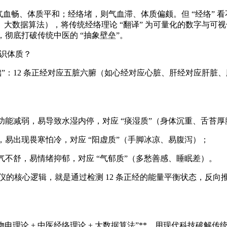
则气血畅、体质平和；经络堵，则气血滞、体质偏颇。但 “经络” 
数据算法），将传统经络理论 “翻译” 为可量化的数字与可视
结果，彻底打破传统中医的 “抽象壁垒”。
能识体质？
”：12 条正经对应五脏六腑（如心经对应心脏、肝经对应肝脏、
功能减弱，易导致水湿内停，对应 “痰湿质”（身体沉重、舌苔厚
，易出现畏寒怕冷，对应 “阳虚质”（手脚冰凉、易腹泻）；
气不舒，易情绪抑郁，对应 “气郁质”（多愁善感、睡眠差）。
测仪的核心逻辑，就是通过检测 12 条正经的能量平衡状态，反向
。
物电理论 + 中医经络理论 + 大数据算法”**，用现代科技破解