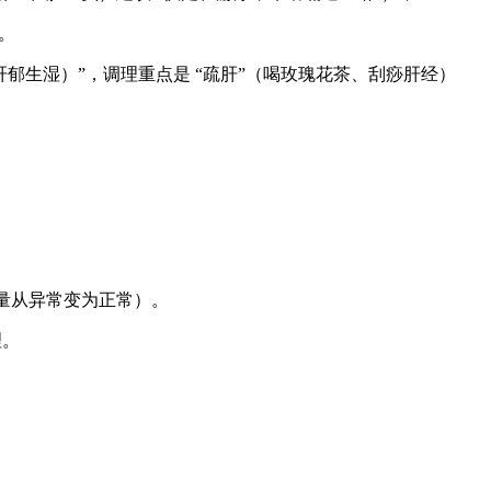
”。
肝郁生湿）”，调理重点是 “疏肝”（喝玫瑰花茶、刮痧肝经）
经能量从异常变为正常）。
理。