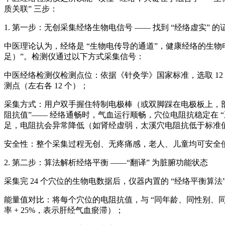
质关联” 三步：
1. 第一步：无创采集经络生物电信号 —— 找到 “经络虚实” 的
中医理论认为，经络是 “生物电传导的通道”，健康经络的生物电
足）”。检测仪通过以下方式采集信号：
中医经络检测仪
检测点位：依据《针灸学》国家标准，选取 12 
测点（左右各 12 个）；
采集方式：用户双手握住特制电极棒（或双脚踩在电极板上，部
阻抗值”—— 经络通畅时，气血运行顺畅，穴位电阻抗稳定在 
足，电阻抗会异常降低（如肾经虚弱，太溪穴电阻抗低于标准值 
安全性：整个采集过程无创、无疼痛感，老人、儿童均可安全使用，
2. 第二步：算法解析经络平衡 ——“翻译” 为脏腑功能状态
采集完 24 个穴位的生物电数据后，仪器内置的 “经络平衡算法”
能量值对比：将每个穴位的电阻抗值，与 “同年龄、同性别、同体
率 + 25%，表示肝经气血瘀滞）；