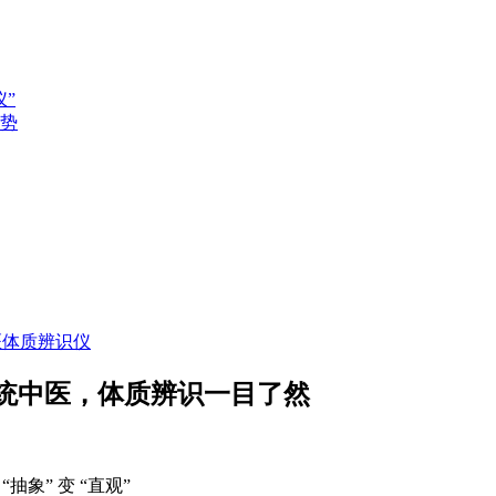
”
势
医体质辨识仪
传统中医，体质辨识一目了然
抽象” 变 “直观”