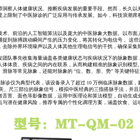
师洞察人体健康状况、推断疾病发展的重要手段。然而，长久以
度上限制了中医脉诊的广泛应用与传承发展。如今，科技浪潮席
技术、前沿的人工智能算法以及庞大的中医脉象大数据。以市面
捕捉到脉搏跳动瞬间产生的压力变化，将其转化为电信号 。这些
，去除外界环境噪声以及人体其他生理电信号的干扰，确保采集
发团队事先收集海量涵盖各类健康状态与疾病状况下的脉象数据
人体体质、疾病之间的内在联系，从而构建精准的脉象识别模型
滑脉等常见脉象，还能对脉象的 “位、数、形、势” 等关键特征
诊仪为典型代表，该设备录入了超过 10 万例临床脉象数据，囊括
关、尺三部位的脉象信号，模拟中医经典的三指搭脉手法，并且通
者舌苔、面色等影像数据，运用中医理论和算法模型，自动生成
点与潜在健康风险，推荐专属的个性化调理方案，涵盖饮食、运动