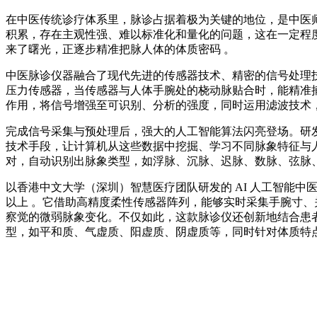
在中医传统诊疗体系里，脉诊占据着极为关键的地位，是中医
积累，存在主观性强、难以标准化和量化的问题，这在一定程
来了曙光，正逐步精准把脉人体的体质密码 。
中医脉诊仪器融合了现代先进的传感器技术、精密的信号处理
压力传感器，当传感器与人体手腕处的桡动脉贴合时，能精准
作用，将信号增强至可识别、分析的强度，同时运用滤波技术
完成信号采集与预处理后，强大的人工智能算法闪亮登场。研
技术手段，让计算机从这些数据中挖掘、学习不同脉象特征与
对，自动识别出脉象类型，如浮脉、沉脉、迟脉、数脉、弦脉、
以香港中文大学（深圳）智慧医疗团队研发的 AI 人工智能中医脉
以上 。它借助高精度柔性传感器阵列，能够实时采集手腕寸、
察觉的微弱脉象变化。不仅如此，这款脉诊仪还创新地结合患
型，如平和质、气虚质、阳虚质、阴虚质等，同时针对体质特