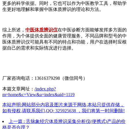
更多的科学依据。同时，它也可以作为中医教学工具，帮助学
生更好地理解和掌握中医体质辨识的理论和方法。
综上所述，
中医体质辨识仪
在中医诊断方面能够发挥多方面的
作用，为个体提供全面的健康管理服务。不同品牌和型号的中
医体质辨识仪可能具有不同的特点和功能，用户在选择时应根
据自己的需求和实际情况进行选择。
厂家咨询电话：13616379298（微信同号）
本篇文章网址：
/index.php?
m=home&c=View&a=index&aid=1119
本站声明:网站部分内容及图片来源于网络,本站只提供存储，
如有侵权,请联系我们,QQ: 325925638 ，我们将第一时间删除!
上一篇 : 舌脉象经穴体质辨识采集分析仪(便携式)产品的价
格是否合理？