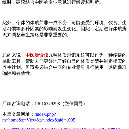
统时，建议结合中医的专业意见进行解读和判断。
此外，个体的体质并非一成不变，可能会受到环境、饮食、生
活习惯等多种因素的影响而发生变化。因此，定期进行体质辨
识并调整养生策略是非常重要的。
总的来说，
中医脉诊仪
九种体质辨识系统可以作为一种便捷的
辅助工具，帮助人们更好地了解自己的体质类型并制定相应的
养生计划。但请务必结合中医的专业意见进行使用，以确保准
确性和有效性。
厂家咨询电话：13616379298（微信同号）
本篇文章网址：
/index.php?
m=home&c=View&a=index&aid=1095