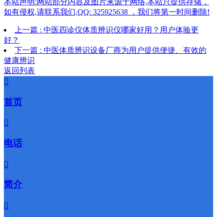
本站声明:网站部分内容及图片来源于网络,本站只提供存储，
如有侵权,请联系我们,QQ: 325925638 ，我们将第一时间删除!
上一篇 : 中医四诊仪体质辨识仪哪家好用？用户体验更
好？
下一篇 : 中医体质辨识设备厂商为用户提供便捷、有效的
健康辨识
返回列表

首页

电话

简介
