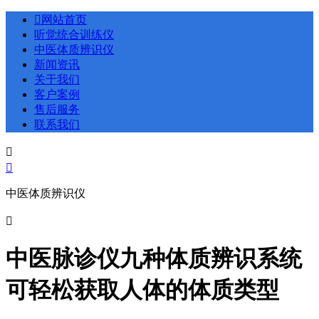

网站首页
听觉统合训练仪
中医体质辨识仪
新闻资讯
关于我们
客户案例
售后服务
联系我们


中医体质辨识仪

中医脉诊仪九种体质辨识系统
可轻松获取人体的体质类型