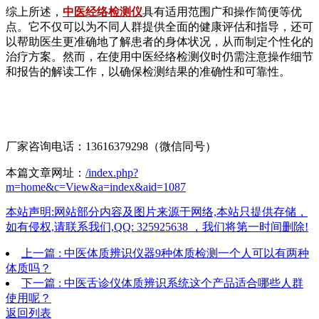
综上所述，
中医经络检测仪
具有适用范围广和操作简便等优
点。它不仅可以为不同人群提供全面的健康评估和指导，还可
以帮助医生更准确地了解患者的身体状况，从而制定个性化的
治疗方案。然而，在使用中医经络检测仪时仍需注意操作细节
和报告的解读工作，以确保检测结果的准确性和可靠性。
厂家咨询电话：13616379298（微信同号）
本篇文章网址：
/index.php?
m=home&c=View&a=index&aid=1087
本站声明:网站部分内容及图片来源于网络,本站只提供存储，
如有侵权,请联系我们,QQ: 325925638 ，我们将第一时间删除!
上一篇 : 中医体质辨识仪器9种体质检测一个人可以有两种
体质吗？
下一篇 : 中医舌诊仪体质辨识系统这个产品适合哪些人群
使用呢？
返回列表