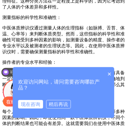
理特征。这种分类方法在一定程度上是科学的，因为它考虑到
了人体的个体差异和多样性。
测量指标的科学性和准确性：
中医体质辨识仪通过测量人体的生理指标（如脉搏、舌苔、体
温、心率等）来判断体质类型。然而，这些指标的科学性和准
确性可能受到多种因素的影响，如测量设备的精度、操作者的
专业水平以及被测者的生理状态等。因此，在使用中医体质辨
识仪时，需要确保测量指标的科学性和准确性。
操作者的专业水平和经验：
可以介绍下你们的产品么？
×
中医体质辨识需要经过专业的培训和实践才能掌握。只有具备
一定的中医理论知识和丰富的临床经验的操作者才能准确地判
欢迎访问网站，请问需要咨询哪款产
断个体的体质类型。如果操作者缺乏这些知识和经验，那么其
品？
判断结果可能存在一定的误差。
个体自身因素的影响：
现在咨询
稍后再说
每个人的体质都是独特的，受到遗传、环境、生活习惯等多种
因素的影响。因此，即使使用同一款中医体质辨识仪，不同个
体的判断结果也可能会有差异。这就需要我们在使用中医体质