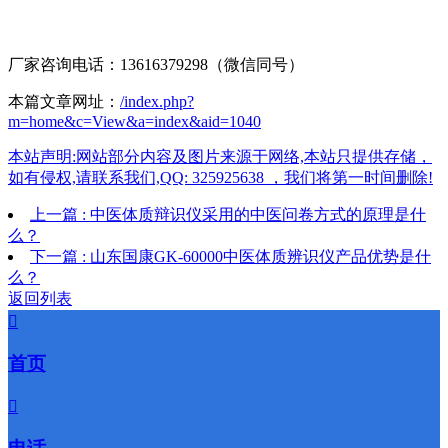
厂家咨询电话：13616379298（微信同号）
本篇文章网址：
/index.php?
m=home&c=View&a=index&aid=1040
本站声明:网站部分内容及图片来源于网络,本站只提供存储，
如有侵权,请联系我们,QQ: 325925638 ，我们将第一时间删除!
上一篇 : 中医体质辩识仪采用的中医问卷方式的原理是什
么？
下一篇 : 山东国康GK-60000中医体质辨识仪产品优势是什
么？
返回列表

首页
