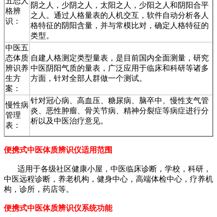
五态人
阴之人，少阴之人，太阳之人，少阳之人和阴阳合平
格辨
之人。通过人格量表的人机交互，软件自动分析各人
识：
格特征的阴阳含量，并与常模比对，确定人格特征的
类型。
中医五
态体质
自建人格测定类型量表，是目前国内全面测量，研究
辨识养
中医阴阳气质的量表，广泛应用于临床和科研等诸多
生方
方面，针对全部人群做一个测试。
案：
针对冠心病、高血压、糖尿病、脑卒中、慢性支气管
慢性病
炎、恶性肿瘤、骨关节病、精神分裂症等病症进行分
管理
析以及中医治疗意见。
表：
便携式中医体质辨识仪
适用范围
适用于各级社区健康小屋，中医临床诊断，学校，科研，
中医远程诊断，养老机构，健身中心，高端体检中心，疗养机
构，诊所，药店等。
便携式中医体质辨识仪
系统功能