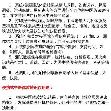
1、系统根据测试体质结果从情志调摄、饮食调养、起居
调摄、运动保健、用药参考等方面进行全方位的中医药保健指
导，并支持用户自行修改中医保健建议。
2、打印报告全彩显示测试结果，中医老年人九种体质类
型和儿童7种体质类型柱状图显示，能全面、准确、迅速地反
映被试智力状态及认知功能缺损程度。
3、系统可完美对接医院管理信息系统（HIS）和LIS，测
试结果直接上传健康小屋系统，并可实现数据共享。
4、系统数据库查询功能(保存客户数据，支持时间、姓
名、测评人、报告单号等各种查询)
5、测试数据保存数据库，统计快速、分析客观，历次辨
识结果可对比、跟踪、回访，为医生提供疾病研究、科研等辅
助。
6、检测时可通过刷卡阅读器自动录入居民基本信息，方
便，快捷。
便携式中医体质辨识仪
用途：
1、 根据中医体质辨识结果，建立并完善《城乡居民健康
档案》，发挥基层医疗机构特色，针对性的进行健康指导和干
预服务；