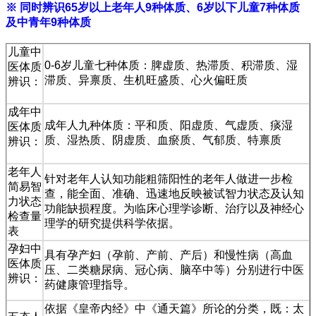
※ 同时辨识65岁以上老年人9种体质、6岁以下儿童7种体质
及中青年9种体质
儿童中
0-6岁儿童七种体质：脾虚质、热滞质、积滞质、湿
医体质
滞质、异禀质、生机旺盛质、心火偏旺质
辨识：
成年中
成年人九种体质：平和质、阳虚质、气虚质、痰湿
医体质
质、湿热质、阴虚质、血瘀质、气郁质、特禀质
辨识：
老年人
针对老年人认知功能粗筛阳性的老年人做进一步检
简易智
查，能全面、准确、迅速地反映被试智力状态及认知
力状态
功能缺损程度。为临床心理学诊断、治疗以及神经心
检查量
理学的研究提供科学依据。
表
孕妇中
具有孕产妇（孕前、产前、产后）和慢性病（高血
医体质
压、二类糖尿病、冠心病、脑卒中等）分别进行中医
辨识：
药健康管理指导。
依据《皇帝内经》中《通天篇》所论的分类，既：太