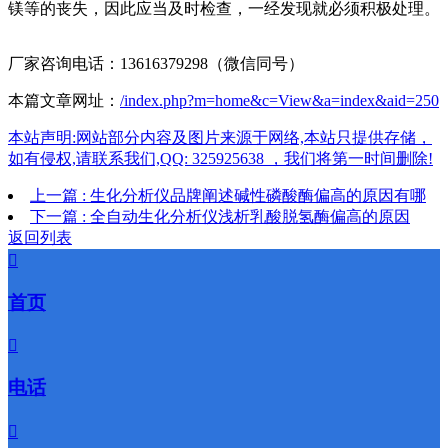
镁等的丧失，因此应当及时检查，一经发现就必须积极处理。
厂家咨询电话：13616379298（微信同号）
本篇文章网址：
/index.php?m=home&c=View&a=index&aid=250
本站声明:网站部分内容及图片来源于网络,本站只提供存储，
如有侵权,请联系我们,QQ: 325925638 ，我们将第一时间删除!
上一篇 : 生化分析仪品牌阐述碱性磷酸酶偏高的原因有哪
下一篇 : 全自动生化分析仪浅析乳酸脱氢酶偏高的原因
返回列表

首页

电话
