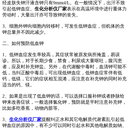
经皮肤失钾汗液含钾只有9mmol/L。在一般情况下，出汗不致
引起低钾血症。
生化分析仪厂家
表示在高温环境中进行重体力
劳动时，大量出汗亦可导致钾的丧失。
3、细胞外钾向细胞内转移时，可发生低钾血症，但机体的含
钾总量并不因此减少。
二、如何预防低血钾
1、低钾血症发生率较高，其症状常被原发病所掩盖，易误
诊。所以，对于长期少食，禁食，利尿或大量呕吐，腹泻患
者，应及时补充钾盐。另外，在代谢酸中毒时，血清钾可能不
低，当纠正酸中毒后，可出现低钾血症，低钾血症常伴有低
钙，低镁，它们的症状相互混淆，应注意在补充钾的同时补充
适当的钙、镁。
2、如果是出现了低血钾的话，可以选择口服补钾或者静脉给
钾来改善症状，一般选择氯化钾，预防就是平时注意补充钾，
比如多吃香蕉，动物内脏等。
3、
生化分析仪厂家
提醒纠正水和其它电解质代谢紊乱引起低
钾血症的原因中，有不少可以同时引起水和其他电解质如钠、