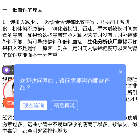
一．低血钾的原因
1、钾摄入减少，一般饮食含钾都比较丰富，只要能正常进
食，机体就不致缺钾。消化道梗阻、昏迷、手术后较长时间禁
食的患者，如果给这些患者静脉内输入营养时没有同时补钾或
补钾不够，就可导致缺钾和低钾血症。
生化分析仪厂家
提示如
果摄入不足是惟一原因，则在一定时间内缺钾程度可以因为肾
的保钾功能而不十分严重。
2、钾排出过多
可以介绍下你们的产品么？
×
经胃肠道失钾是小儿失钾重要的原因，常见于严重腹泻、呕吐
欢迎访问网站，请问需要咨询哪款产
等伴有大量消化液丧失的患者。剧烈呕吐时，胃液的丧失并非
品？
失钾的主要原因，大量的钾是经肾随尿丧失的，因为呕吐所引
起的代谢性碱中毒可使肾排钾增多，呕吐引起的血容量减少也
现在咨询
稍后再说
可通过继发性醛固酮增多而促进肾排钾。
经肾失钾是成人失钾重要的原因。某些肾脏疾病、肾上腺皮质
激素过多、远曲小管中不易重吸收的阴离子增多、镁缺失、碱
中毒等，都会引起肾排钾增多。