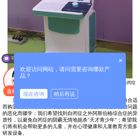
可以介绍下你们的产品么？
×
欢迎访问网站，请问需要咨询哪款产
品？
河北儿童训练机构因国康听觉统合训练仪价格合适而采购训练自闭症
儿童
现在咨询
稍后再说
河北
儿童培训机构是由于国康听觉综合培训仪器价格合适
而购置的。
我们希望一个孩子不再因为注意力不足和情绪问题
的恶化而辍学；我们希望找到自闭症之外阿斯伯格综合症的异
质性，以避免自闭症的阴霾无情地扼杀"天才青少年"；希望我
们将有机会帮助更多的儿童，并在心理健康和儿童教育方面多
研发设备。