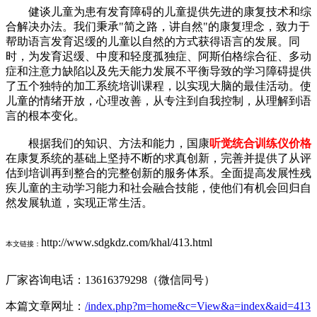
健谈儿童为患有发育障碍的儿童提供先进的康复技术和综
合解决办法。我们秉承"简之路，讲自然"的康复理念，致力于
帮助语言发育迟缓的儿童以自然的方式获得语言的发展。同
时，为发育迟缓、中度和轻度孤独症、阿斯伯格综合征、多动
症和注意力缺陷以及先天能力发展不平衡导致的学习障碍提供
了五个独特的加工系统培训课程，以实现大脑的最佳活动。使
儿童的情绪开放，心理改善，从专注到自我控制，从理解到语
言的根本变化。
根据我们的知识、方法和能力，国康
听觉统合训练仪价格
在康复系统的基础上坚持不断的求真创新，完善并提供了从评
估到培训再到整合的完整创新的服务体系。全面提高发展性残
疾儿童的主动学习能力和社会融合技能，使他们有机会回归自
然发展轨道，实现正常生活。
http://www.sdgkdz.com/khal/413.html
本文链接：
厂家咨询电话：13616379298（微信同号）
本篇文章网址：
/index.php?m=home&c=View&a=index&aid=413