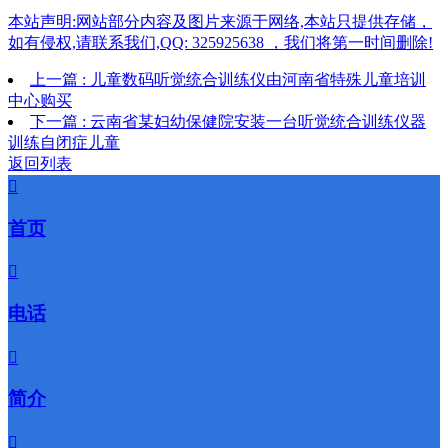
本站声明:网站部分内容及图片来源于网络,本站只提供存储，
如有侵权,请联系我们,QQ: 325925638 ，我们将第一时间删除!
上一篇 : 儿童数码听觉统合训练仪由河南省特殊儿童培训
中心购买
下一篇 : 云南省某妇幼保健院安装一台听觉统合训练仪器
训练自闭症儿童
返回列表

首页

电话

简介
