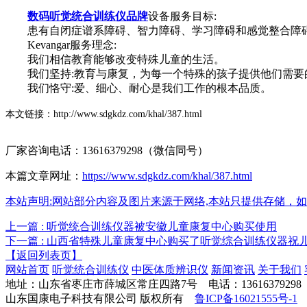
数码听觉统合训练仪品牌
设备
服务目标:
患有自闭症谱系障碍、智力障碍、学习障碍和感觉整合障碍
Kevangar服务理念:
我们相信教育能够改变特殊儿童的生活。
我们坚持:教育与康复，为每一个特殊的孩子提供他们需要
我们恪守:爱、细心、耐心是我们工作的根本品质。
本文链接：
http://www.sdgkdz.com/khal/387.html
厂家咨询电话：13616379298（微信同号）
本篇文章网址：
https://www.sdgkdz.com/khal/387.html
本站声明:网站部分内容及图片来源于网络,本站只提供存储，如有侵权,
上一篇 : 听觉统合训练仪器被安徽儿童康复中心购买使用
下一篇 : 山西省特殊儿童康复中心购买了听觉综合训练仪器祝
【返回列表页】
网站首页
听觉统合训练仪
中医体质辨识仪
新闻资讯
关于我们
地址：山东省枣庄市薛城区常庄四路7号 电话：13616379298 邮箱：
山东国康电子科技有限公司 版权所有
鲁ICP备16021555号-1