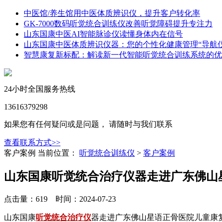
中医馆/养生馆用中医体质辨识仪，提升客户转化率
GK-7000数码听觉统合训练仪改善听觉障碍提升专注力
山东国康中医AI智能脉诊仪读懂身体内在信号
山东国康中医体质辨识仪器：您的个性化健康管理“导航仪
智慧康复新标配：解读新一代智能听觉统合训练系统的优
24小时全国服务热线
13616379298
如果您有任何疑问或是问题， 请随时与我们联系
查看联系方式>>
客户案例
当前位置：
听觉统合训练仪
>
客户案例
山东国康听觉统合治疗仪器走进广东佛山
点击量：619 时间：2024-07-23
山东国康
听觉统合治疗仪
器走进广东佛山星语正骨医院儿童康