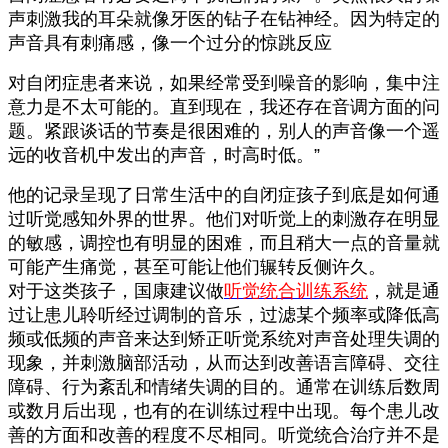
声刺激我的耳朵就像牙医的钻子在钻神经。因为特定的
声音具有刺痛感，像一个过分的惊跳反应
对自闭症患者来说，如果经常受到噪音的影响，集中注
意力是不太可能的。直到现在，我还存在音调方面的问
题。紧跟谈话的节奏是很困难的，别人的声音像一个遥
远的收音机中发出的声音，时高时低。”
他的记录呈现了日常生活中的自闭症孩子到底是如何通
过听觉感知外界的世界。他们对听觉上的刺激存在明显
的敏感，调控也有明显的困难，而且稍大一点的音量就
可能产生痛觉，甚至可能让他们辗转反侧许久。
对于
这类孩子，国康建议做
听觉统合训练系统
，就是通
过让患儿聆听经过调制的音乐，过滤某个频率或降低高
频或低频的声音来达到矫正听觉系统对声音处理失调的
现象，并刺激脑部活动，从而达到改善语言障碍、交往
障碍、行为紊乱和情绪失调的目的。通常在训练后数周
或数月后出现，也有的在训练过程中出现。每个患儿改
善的方面和改善的程度不尽相同。
听觉统合治疗并不是