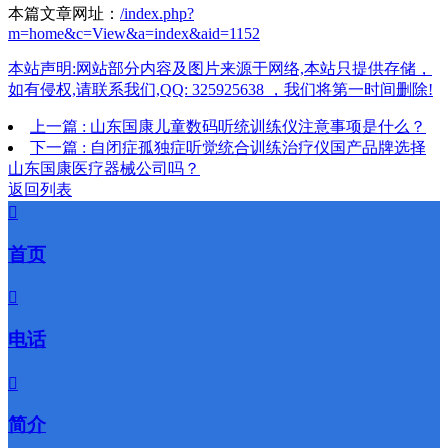
本篇文章网址：
/index.php?
m=home&c=View&a=index&aid=1152
本站声明:网站部分内容及图片来源于网络,本站只提供存储，
如有侵权,请联系我们,QQ: 325925638 ，我们将第一时间删除!
上一篇 : 山东国康儿童数码听统训练仪注意事项是什么？
下一篇 : 自闭症孤独症听觉统合训练治疗仪国产品牌选择
山东国康医疗器械公司吗？
返回列表

首页

电话

简介