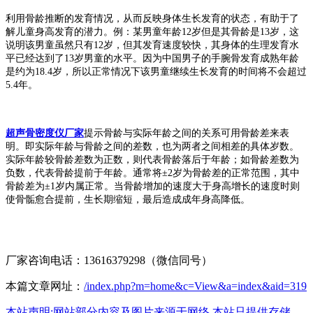
利用骨龄推断的发育情况，从而反映身体生长发育的状态，有助于了
解儿童身高发育的潜力。例：某男童年龄12岁但是其骨龄是13岁，这
说明该男童虽然只有12岁，但其发育速度较快，其身体的生理发育水
平已经达到了13岁男童的水平。因为中国男子的手腕骨发育成熟年龄
是约为18.4岁，所以正常情况下该男童继续生长发育的时间将不会超过
5.4年。
超声骨密度仪厂家
提示骨龄与实际年龄之间的关系可用骨龄差来表
明。即实际年龄与骨龄之间的差数，也为两者之间相差的具体岁数。
实际年龄较骨龄差数为正数，则代表骨龄落后于年龄；如骨龄差数为
负数，代表骨龄提前于年龄。通常将±2岁为骨龄差的正常范围，其中
骨龄差为±1岁内属正常。当骨龄增加的速度大于身高增长的速度时则
使骨骺愈合提前，生长期缩短，最后造成成年身高降低。
厂家咨询电话：13616379298（微信同号）
本篇文章网址：
/index.php?m=home&c=View&a=index&aid=319
本站声明:网站部分内容及图片来源于网络,本站只提供存储，