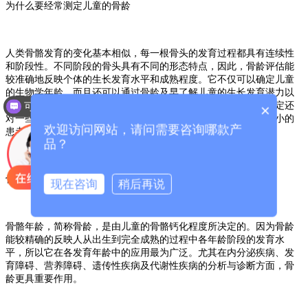
为什么要经常测定儿童的骨龄
人类骨骼发育的变化基本相似，每一根骨头的发育过程都具有连续性
和阶段性。不同阶段的骨头具有不同的形态特点，因此，骨龄评估能
较准确地反映个体的生长发育水平和成熟程度。它不仅可以确定儿童
的生物学年龄，而且还可以通过骨龄及早了解儿童的生长发育潜力以
及性成熟的趋势：通过骨龄还可预测儿童的成年身高，骨龄的测定还
可以介绍下你们的产品么？
×
对一些儿科内分泌疾病的诊断有很大帮助。同时对于一些身材矮小的
欢迎访问网站，请问需要咨询哪款产
患者的治疗有很大的指导意义。
品？
骨龄为何可以反映儿童身高的潜力？
现在咨询
稍后再说
骨骼年龄，简称骨龄，是由儿童的骨骼钙化程度所决定的。因为骨龄
能较精确的反映人从出生到完全成熟的过程中各年龄阶段的发育水
平，所以它在各发育年龄中的应用最为广泛。尤其在内分泌疾病、发
育障碍、营养障碍、遗传性疾病及代谢性疾病的分析与诊断方面，骨
龄更具重要作用。