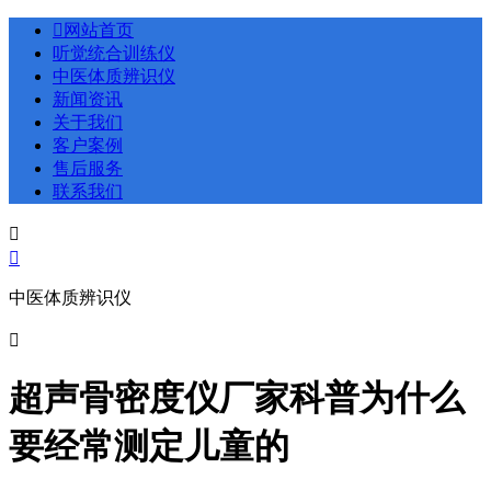

网站首页
听觉统合训练仪
中医体质辨识仪
新闻资讯
关于我们
客户案例
售后服务
联系我们


中医体质辨识仪

超声骨密度仪厂家科普为什么
要经常测定儿童的